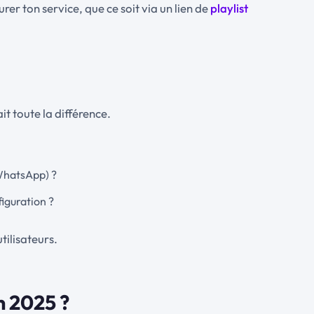
urer ton service, que ce soit via un lien de
playlist
it toute la différence.
 WhatsApp) ?
figuration ?
tilisateurs.
n 2025 ?