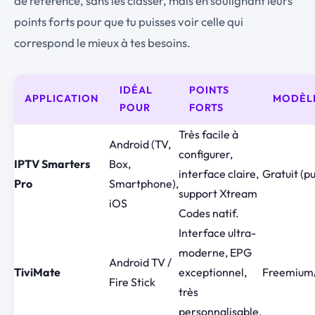
de référence, sans les classer, mais en soulignant leurs
points forts pour que tu puisses voir celle qui
correspond le mieux à tes besoins.
IDÉAL
POINTS
APPLICATION
MODÈL
POUR
FORTS
Très facile à
Android (TV,
configurer,
IPTV Smarters
Box,
interface claire,
Gratuit (p
Pro
Smartphone),
support Xtream
iOS
Codes natif.
Interface ultra-
moderne, EPG
Android TV /
TiviMate
exceptionnel,
Freemium
Fire Stick
très
personnalisable.