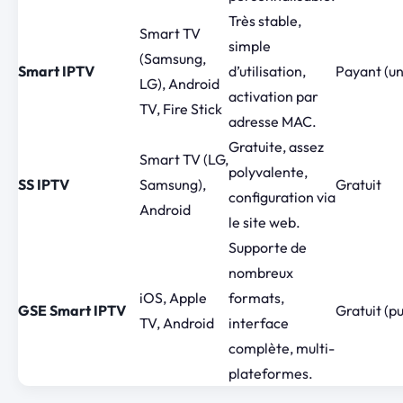
Très stable,
Smart TV
simple
(Samsung,
Smart IPTV
d’utilisation,
Payant (un
LG), Android
activation par
TV, Fire Stick
adresse MAC.
Gratuite, assez
Smart TV (LG,
polyvalente,
SS IPTV
Samsung),
Gratuit
configuration via
Android
le site web.
Supporte de
nombreux
iOS, Apple
formats,
GSE Smart IPTV
Gratuit (p
TV, Android
interface
complète, multi-
plateformes.