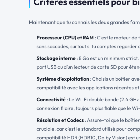
Critères essentiels pour b
Maintenant que tu connais les deux grandes famill
Processeur (CPU) et RAM
: C’est le moteur de
sans saccades, surtout si tu comptes regarder 
Stockage interne
: 8 Go est un minimum strict. 
port USB ou d’un lecteur de carte SD pour éten
Système d’exploitation
: Choisis un boîtier av
compatibilité avec les applications récentes et
Connectivité
: Le Wi-Fi double bande (2.4 GHz
connexion filaire, toujours plus fiable que le W
Résolution et Codecs
: Assure-toi que le boîti
cruciale, car c’est le standard utilisé pour co
compatibilité HDR (HDR10, Dolby Vision) est un