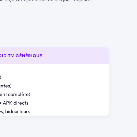
OID TV GÉNÉRIQUE
)
antes)
nt complète)
+ APK directs
s, bidouilleurs