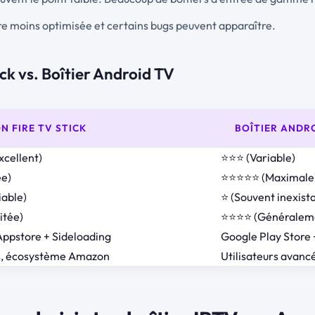
tre moins optimisée et certains bugs peuvent apparaître.
ick vs. Boîtier Android TV
 FIRE TV STICK
BOÎTIER ANDR
cellent)
⭐⭐⭐ (Variable)
ée)
⭐⭐⭐⭐⭐ (Maximale
able)
⭐ (Souvent inexist
itée)
⭐⭐⭐⭐ (Généraleme
’Appstore + Sideloading
Google Play Store 
, écosystème Amazon
Utilisateurs avancé