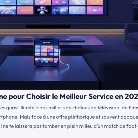
me pour Choisir le Meilleur Service en 20
cès quasi illimité à des milliers de chaînes de télévision, de fi
tphone. Mais face à une offre pléthorique et souvent opaque,
i ne te laissera pas tomber en plein milieu d’un match de foot 