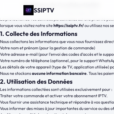
Politique de Confidentialité
SSIPTV
Dernière mise à jour : 23 Novembre 2025
La protection de vos données personnelles est une priorité pou
lorsque vous visitez notre site
https://ssiptv.fr/
ou utilisez nos 
1. Collecte des Informations
Nous collectons les informations que vous nous fournissez dir
Votre nom et prénom (pour la gestion de commande)
Votre adresse e-mail (pour l'envoi des codes d'accès et le suppo
Votre numéro de téléphone (optionnel, pour le support WhatsA
Les détails de votre appareil (type de TV, application utilisée) po
Nous ne stockons
aucune information bancaire
. Tous les paie
2. Utilisation des Données
Les informations collectées sont utilisées exclusivement pour :
Traiter votre commande et activer votre abonnement IPTV.
Vous fournir une assistance technique et répondre à vos questio
Vous informer des mises à jour importantes du service ou des of