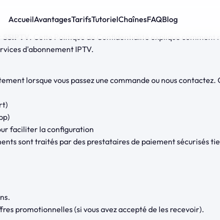
Accueil
Avantages
Tarifs
Tutoriel
Chaînes
FAQ
Blog
r
SSIPTV
. Cette Politique de Confidentialité explique comment n
services d'abonnement IPTV.
ectement lorsque vous passez une commande ou nous contactez. C
rt)
pp)
ur faciliter la configuration
ments sont traités par des prestataires de paiement sécurisés tie
ns.
fres promotionnelles (si vous avez accepté de les recevoir).