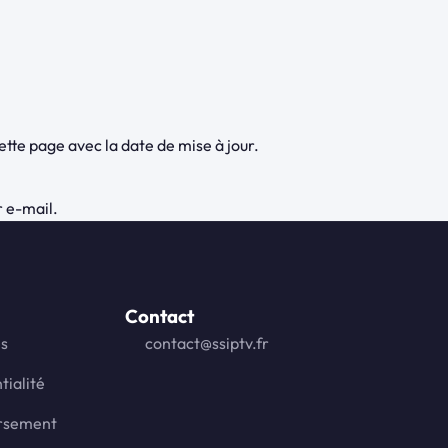
tte page avec la date de mise à jour.
r e-mail.
Contact
es
contact@ssiptv.fr
tialité
ursement